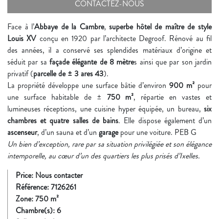
CONTACTEZ-NOUS
Face à l’
Abbaye de la Cambre
,
superbe hôtel de maître de style
Louis XV
conçu en 1920 par l’architecte Degroof. Rénové au fil
des années, il a conservé ses splendides matériaux d’origine et
séduit par sa
façade élégante de 8 mètre
s ainsi que par son jardin
privatif (
parcelle de ± 3 ares 43
).
La propriété développe une surface bâtie d’environ
900 m²
pour
une surface habitable de ±
750 m²
, répartie en vastes et
lumineuses réceptions, une cuisine hyper équipée, un bureau,
six
chambres et quatre salles de bains
. Elle dispose également d’un
ascenseur
, d’un sauna et d’un
garage
pour une voiture. PEB G
Un bien d’exception, rare par sa situation privilégiée et son élégance
intemporelle, au cœur d’un des quartiers les plus prisés d’Ixelles.
Price: Nous contacter
Référence:
7126261
Zone:
750
m²
Chambre(s):
6