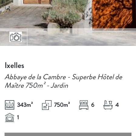
Ixelles
Abbaye de la Cambre - Superbe Hôtel de
Maître 750m² - Jardin
343
m²
750
m²
6
4
1