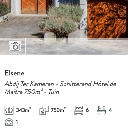
Elsene
Abdij Ter Kameren - Schitterend Hôtel de
Maître 750m² - Tuin
343
m²
750
m²
6
4
1