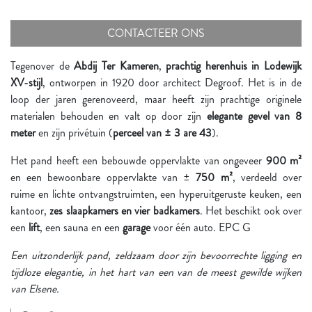
CONTACTEER ONS
Tegenover de
Abdij Ter Kameren
,
prachtig herenhuis in Lodewijk
XV-stijl
, ontworpen in 1920 door architect Degroof. Het is in de
loop der jaren gerenoveerd, maar heeft zijn prachtige originele
materialen behouden en valt op door zijn
elegante gevel van 8
meter
en zijn privétuin (
perceel van ± 3 are 43
).
Het pand heeft een bebouwde oppervlakte van ongeveer
900 m²
en een bewoonbare oppervlakte van ±
750 m²
, verdeeld over
ruime en lichte ontvangstruimten, een hyperuitgeruste keuken, een
kantoor,
zes slaapkamers en vier badkamers
. Het beschikt ook over
een
lift
, een sauna en een
garage
voor één auto. EPC G
Een uitzonderlijk pand, zeldzaam door zijn bevoorrechte ligging en
tijdloze elegantie, in het hart van een van de meest gewilde wijken
van Elsene.