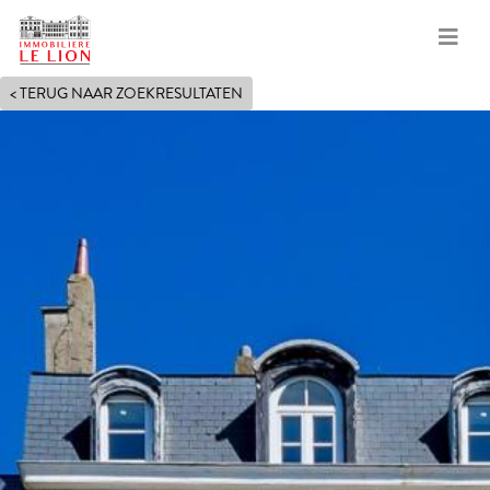
Overslaan
< TERUG NAAR ZOEKRESULTATEN
en
naar
de
inhoud
gaan