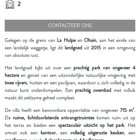
2
CONTACTEER ONS
Gelegen op de grens van
La Hulpe
en
Ohain
, aan het einde van
een landelijk weggetje, ligt dit
landgoed
uit
2015
in een omgeving
van absolute rust.
Het landgoed kijkt uit over een
prachtig park van ongeveer 4
hectare
en geniet van een uitzonderlijke natuurlijke omgeving met
twee vijvers
, hutten en een paviljoen, waardoor u zich volledig in de
natuur kunt onderdompelen. Een
prachtig zwembad
met rolluik
maakt dit zeldzame geheel compleet.
De villa heeft een bewoonbare oppervlakte van ongeveer
715 m²
.
De
ruime, lichtdoorlatende ontvangstruimtes
komen ruim uit op
het terras en bieden een
spectaculair uitzicht op het park
. Het
omvat ook een
kantoor
, een
volledig uitgeruste keuken
, een