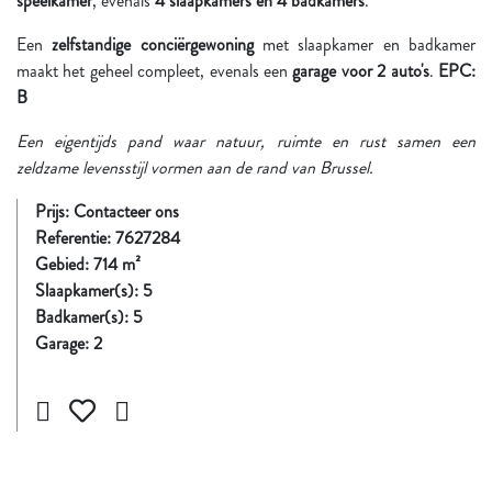
speelkamer
, evenals
4 slaapkamers en 4 badkamers
.
Een
zelfstandige conciërgewoning
met slaapkamer en badkamer
maakt het geheel compleet, evenals een
garage voor 2 auto's
.
EPC:
B
Een eigentijds pand waar natuur, ruimte en rust samen een
zeldzame levensstijl vormen aan de rand van Brussel.
Prijs: Contacteer ons
Referentie:
7627284
Gebied:
714
m²
Slaapkamer(s):
5
Badkamer(s):
5
Garage:
2