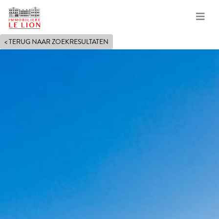
Overslaan
< TERUG NAAR ZOEKRESULTATEN
en
naar
de
inhoud
gaan