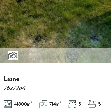
Lasne
7627284
41800
m²
714
m²
5
5